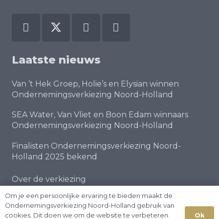
Laatste nieuws
Van ’t Hek Groep, Holie’s en Elysian winnen
Ondernemingsverkiezing Noord-Holland
SEA Water, Van Vliet en Boon Edam winnaars
Ondernemingsverkiezing Noord-Holland
Finalisten Ondernemingsverkiezing Noord-
Holland 2025 bekend
Over de verkiezing
Privacy Policy
Om je een persoonlijke ervaring te bieden maakt de
Ondernemingsverkiezing Noord-Holland gebruik van
Disclaimer
Ok
cookies. Dit doen we om de website te verbeteren.