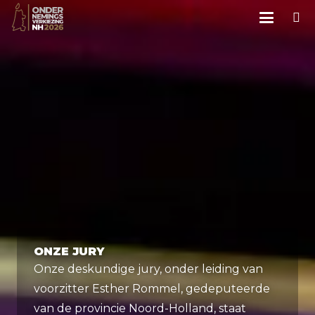
ONZE JURY
Onze deskundige jury, onder leiding van
voorzitter Esther Rommel, gedeputeerde
van de provincie Noord-Holland, staat