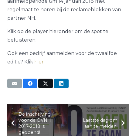
aanmeldperiode t/m 14 januari 2018 met
regelmaat te horen bij de reclameblokken van
partner NH.
Klik op de player hieronder om de spot te
beluisteren.
Ook een bedrijf aanmelden voor de twaalfde
editie? Klik
hier
.
De inschrijving
voor de OVNH
Laatste dag om
2017-2018 is
aan te melden!
geopend!